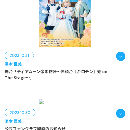
https://www.quartet-online.net/ticket/imakimi?m=0yejhge
2023.10.31
湯本 亜美
舞台「ティアムーン帝国物語～断頭台【ギロチン】姫 on
The Stage～」
2023.10.30
湯本 亜美
公式ファンクラブ開設のお知らせ