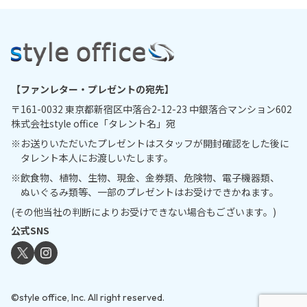
【ファンレター・プレゼントの宛先】
〒161-0032 東京都新宿区中落合2-12-23 中銀落合マンション602
株式会社style office「タレント名」宛
※
お送りいただいたプレゼントはスタッフが開封確認をした後に
タレント本人にお渡しいたします。
※
飲食物、植物、生物、現金、金券類、危険物、電子機器類、
ぬいぐるみ類等、一部のプレゼントはお受けできかねます。
http://www.tobooks.jp/tearmoon-
stage2023/index.html
(その他当社の判断によりお受けできない場合もございます。)
https://twitter.com/tearmoonstage3
公式SNS
湯本 亜美
©style office, Inc. All right reserved.