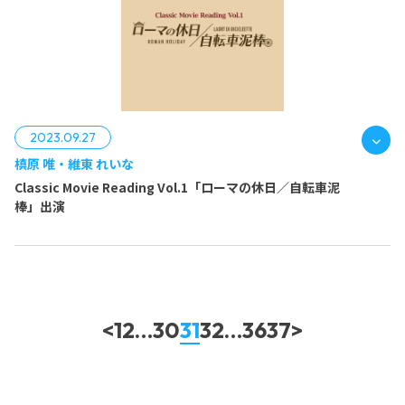
蓮池 みゆき
http://confetti-web.com/tearmoon-stage2023/
湯本 亜美
2023.09.27
http://confetti-web.com/tearmoon-stage2023/
槙原 唯・維東 れいな
Classic Movie Reading Vol.1「ローマの休日／自転車泥
棒」出演
<
1
2
…
30
31
32
…
36
37
>