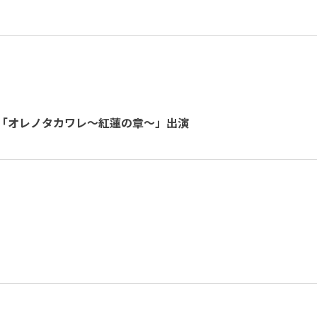
HEATER「オレノタカワレ～紅蓮の章～」出演