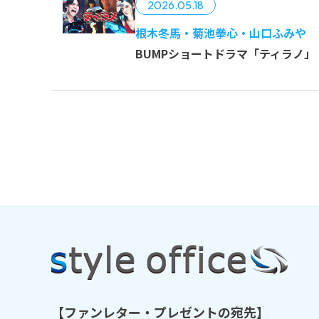
2026.05.18
山口 ふみや
根木冬馬・菊池拳心・山口ふみや
BUMPショートドラマ「ティラノ」
・
根木 冬馬
山口 ふみや
・
湯本 亜美
山口 ふみや
【ファンレター・プレゼントの宛先】