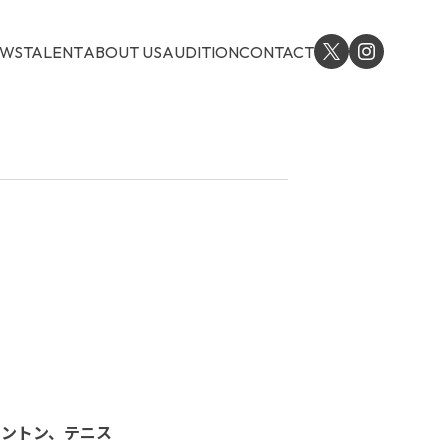
EWS
TALENT
ABOUT US
AUDITION
CONTACT
ミントン、テニス