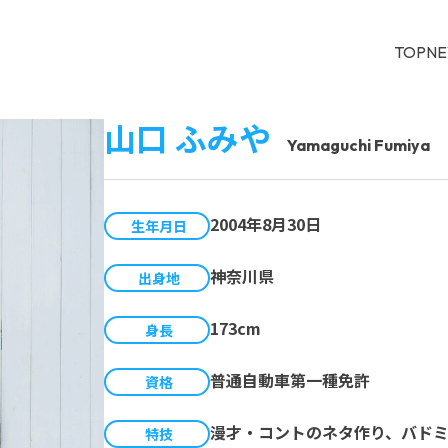
TOP
N
山口 ふみや
Yamaguchi Fumiya
2004年8月30日
生年月日
神奈川県
出身地
173cm
身長
普通自動車第一種免許
資格
漫才・コントのネタ作り、バド
特技